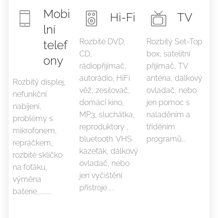
Mobi
Hi-Fi
TV
lní
Rozbité DVD,
Rozbitý Set-Top
telef
CD,
box, satelitní
ony
rádiopřijímač,
přijímač, TV
autorádio, HiFi
anténa, dálkový
Rozbitý displej,
věž, zesilovač,
ovladač, nebo
nefunkční
domácí kino,
jen pomoc s
nabíjení,
MP3, sluchátka,
naladěním a
problémy s
reproduktory ,
tříděním
mikrofonem,
bluetooth. VHS.
programů...
repráčkem,
kazeťák, dálkový
rozbité sklíčko
ovladač, nebo
na foťáku,
jen vyčištění
výměna
přístroje.....
baterie,.........