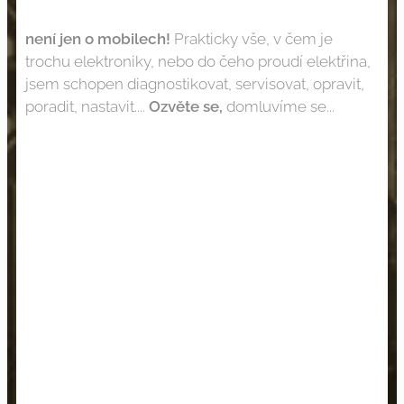
není jen o
mobilech!
Prakticky vše, v čem je
trochu elektroniky, nebo do čeho proudí elektřina,
jsem schopen diagnostikovat, servisovat, opravit,
poradit, nastavit....
Ozvěte se,
domluvíme se...
NEBOJTE SE
OPRAV!
VĚTŠINOU TO
STOJÍ ZA TO!!