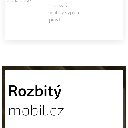
signalizace
zásuvky se
mnohdy vyplatí
opravit!
Rozbitý
mobil.cz
R -->>