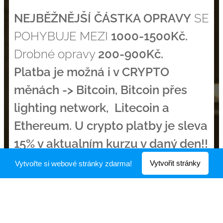
NEJBĚŽNĚJŠÍ ČÁSTKA OPRAVY
SE
POHYBUJE MEZI
1000-1500Kč.
Drobné opravy
200-900Kč.
Platba je možná i v CRYPTO
měnách -> Bitcoin, Bitcoin přes
lighting network, Litecoin a
Ethereum. U crypto platby je sleva
15% v aktualním kurzu v daný den!!
;-)
Vytvořit stránky
Vytvořte si webové stránky zdarma!
Oprava většinou
zlepší kvalitu
výrobku
KVALITNĚJŠÍ
NÁHRADNÍ