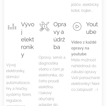
jističe, elektrický
kotel, bojler....
Vývo
Opra
Yout
j
vy a
ube
elekt
údrž
Video z každé
ronik
ba
opravy na
y
youtube
.
Opravy, servis a
Máte možnost
diagnostika
Vývoj
nahlédnout do
všeho v čem je
elektroniky,
zákulisí opravy
elektronika, do
domácí
Vaší porouchané
čeho proudí
automatizace,
elektroniky! Není
elektřina.
hry a hračky,
co zatajovat! ;-)
I takový
systémy řízení,
obyčejný
regulace,
adapter do