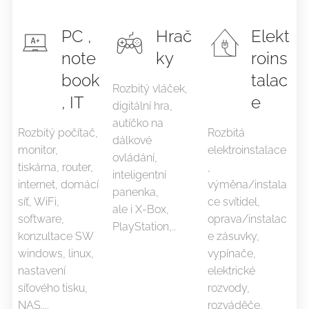
PC ,
Hrač
Elekt
note
ky
roins
book
talac
Rozbitý vláček,
, IT
e
digitální hra,
autíčko na
Rozbitý počítač,
Rozbitá
dálkové
monitor,
elektroinstalace
ovládání,
tiskárna, router,
,
inteligentní
internet, domácí
výměna/instala
panenka,
síť, WiFi,
ce svítidel,
ale i X-Box,
software,
oprava/instalac
PlayStation,..
konzultace SW
e zásuvky,
windows, linux,
vypínače,
nastavení
elektrické
síťového tisku,
rozvody,
NAS....
rozváděče,